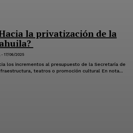
Hacia la privatización de la
oahuila?
a
-
17/06/2025
cia los incrementos al presupuesto de la Secretaría de
Cultura estatal, y no en infraestructura, teatros o promoción cultural En nota...