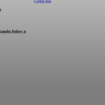
Cargar más
n
rnando Soler» a