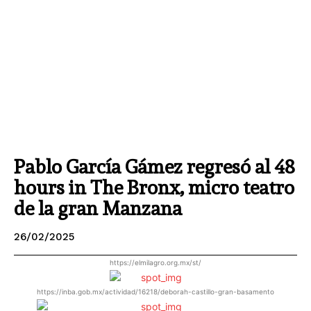
Pablo García Gámez regresó al 48
hours in The Bronx, micro teatro
de la gran Manzana
26/02/2025
https://elmilagro.org.mx/st/
https://inba.gob.mx/actividad/16218/deborah-castillo-gran-basamento