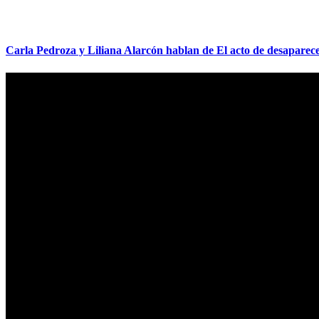
Carla Pedroza y Liliana Alarcón hablan de El acto de desaparece