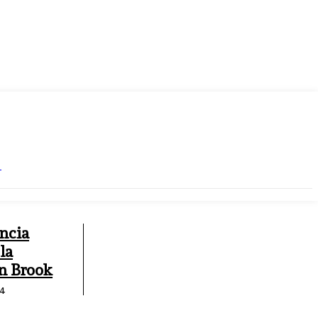
S
ncia
 la
en Brook
24