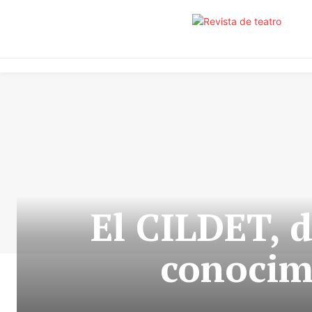
El CILDET, d
conocim