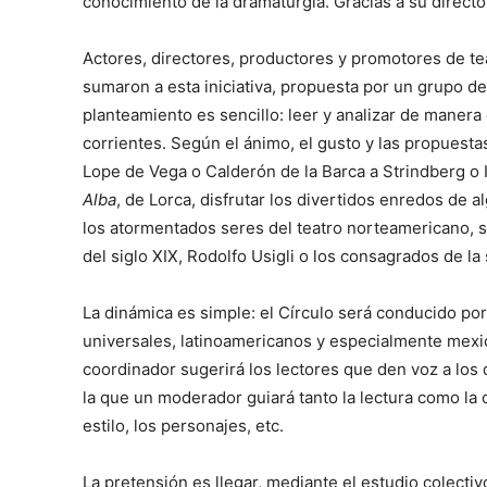
conocimiento de la dramaturgia. Gracias a su direct
Actores, directores, productores y promotores de t
sumaron a esta iniciativa, propuesta por un grupo de 
planteamiento es sencillo: leer y analizar de manera 
corrientes. Según el ánimo, el gusto y las propuesta
Lope de Vega o Calderón de la Barca a Strindberg o 
Alba
, de Lorca, disfrutar los divertidos enredos de 
los atormentados seres del teatro norteamericano, 
del siglo XIX, Rodolfo Usigli o los consagrados de l
La dinámica es simple: el Círculo será conducido po
universales, latinoamericanos y especialmente mex
coordinador sugerirá los lectores que den voz a los 
la que un moderador guiará tanto la lectura como la co
estilo, los personajes, etc.
La pretensión es llegar, mediante el estudio colecti