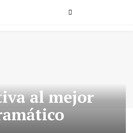
S
tiva al mejor
ramático