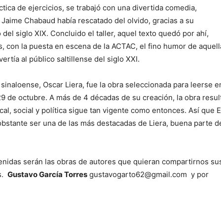
ctica de ejercicios, se trabajó con una divertida comedia,
e Jaime Chabaud había rescatado del olvido, gracias a su
del siglo XIX. Concluido el taller, aquel texto quedó por ahí,
s, con la puesta en escena de la ACTAC, el fino humor de aquell
rtía al público saltillense del siglo XXI.
 sinaloense, Oscar Liera, fue la obra seleccionada para leerse e
29 de octubre. A más de 4 décadas de su creación, la obra resul
ical, social y política sigue tan vigente como entonces. Así que E
bstante ser una de las más destacadas de Liera, buena parte d
venidas serán las obras de autores que quieran compartirnos su
es.
Gustavo García Torres
gustavogarto62@gmail.com y por