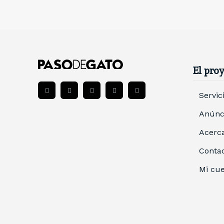
El pro
Servic
Anúnci
Acerca
Conta
Mi cu