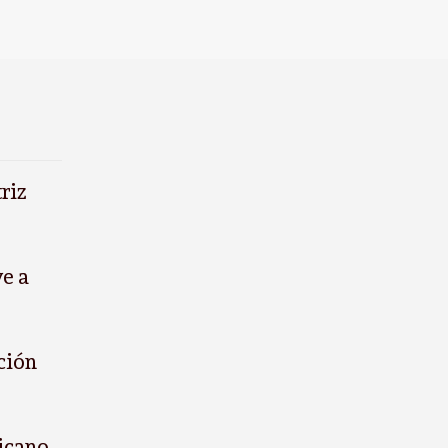
riz
ye a
ción
icano