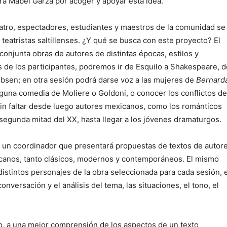
ora Mabel Garza por acoger y apoyar esta idea.
eatro, espectadores, estudiantes y maestros de la comunidad se
teatristas saltillenses. ¿Y qué se busca con este proyecto? El
conjunta obras de autores de distintas épocas, estilos y
s de los participantes, podremos ir de Esquilo a Shakespeare, d
Ibsen; en otra sesión podrá darse voz a las mujeres de
Bernard
alguna comedia de Moliere o Goldoni, o conocer los conflictos de
sin faltar desde luego autores mexicanos, como los románticos
a segunda mitad del XX, hasta llegar a los jóvenes dramaturgos.
r un coordinador que presentará propuestas de textos de autor
icanos, tanto clásicos, modernos y contemporáneos. El mismo
distintos personajes de la obra seleccionada para cada sesión, 
nversación y el análisis del tema, las situaciones, el tono, el
vo, a una mejor comprensión de los aspectos de un texto