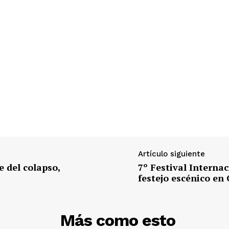
Artículo siguiente
 del colapso,
7º Festival Interna
festejo escénico en
DESCUBRE
Más como esto