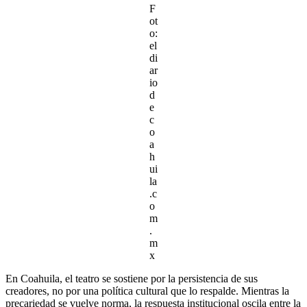
F
ot
o:
el
di
ar
io
d
e
c
o
a
h
ui
la
.c
o
m
.
m
x
En Coahuila, el teatro se sostiene por la persistencia de sus
creadores, no por una política cultural que lo respalde. Mientras la
precariedad se vuelve norma, la respuesta institucional oscila entre la