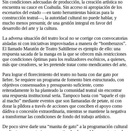
Sin condiciones adecuadas de producción, la creación artística no
encuentra su cauce en Coahuila. Sin acceso ni apropiación de los
escenarios del estado —en tanto herramientas básicas para la
construcción teatral—, la autoridad cultural no puede hablar, y
mucho menos presumir, de una gestión integral en favor del
desarrollo del arte y la cultura.
La adversa situación del teatro local no se corrige con convocatorias
aisladas ni con iniciativas improvisadas a manera de “bomberazos”.
El llamado Maratón de Teatro Saltillense es ejemplo de ello: una
respuesta sacada de la manga en la que se ofrecen más restricciones
que condiciones óptimas para los realizadores escénicos, a quienes,
más que creadores, se les pretende tratar como mendicantes del arte.
Para lograr el florecimiento del teatro no basta con dar gato por
liebre. Se requiere un programa de fomento bien estructurado, con
objetivos consensuados y presupuesto suficiente, como
reiteradamente lo ha planteado la comunidad teatral sin encontrar
una respuesta institucional seria. Tampoco basta con “taparle el ojo
al macho” mediante eventos que son llamaradas de petate, ni con
dorar la píldora a través de acciones que conciben el apoyo como
dádiva o concesión extraordinaria, mientras se mantiene la negativa
a transformar las condiciones de fondo del trabajo artístico.
De poco sirve darle una “manita de gato” a la programación cultural