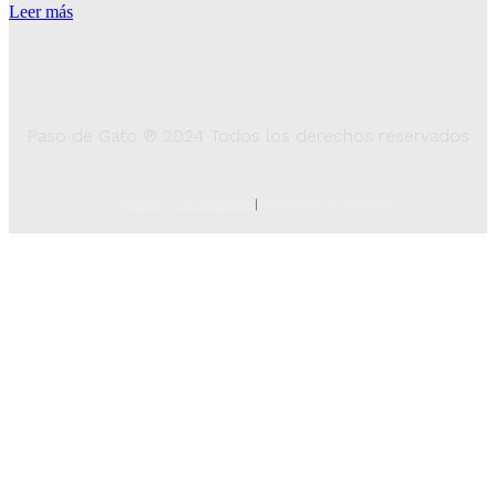
Leer más
Paso de Gato ® 2024 Todos los derechos reservados
Términos y Condiciones
|
Poíticas de Privacidad