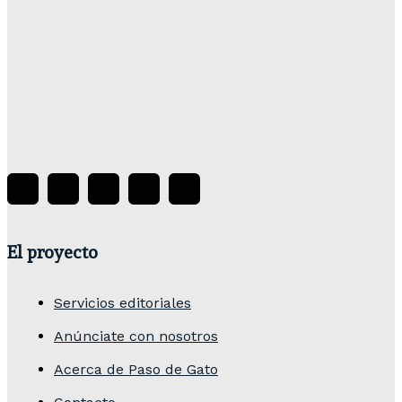
Paso De Gato
-
04/08/2026
Premio a la Investigación en Poéticas Teatrales
Mexicanas Contemporáneas 2026. Poéticas
desarmadas: Miradas críticas y derivas sobre
procesos de investigación/creación
Paso De Gato
-
04/08/2026
El proyecto
Servicios editoriales
Anúnciate con nosotros
Acerca de Paso de Gato