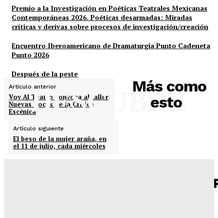
Premio a la Investigación en Poéticas Teatrales Mexicanas
Contemporáneas 2026. Poéticas desarmadas: Miradas
críticas y derivas sobre procesos de investigación/creación
Encuentro Iberoamericano de Dramaturgia Punto Cadeneta
Punto 2026
Después de la peste
Más como
Artículo anterior
DESCUBRE
Voy Al Teatro convoca al taller
esto
Nuevas Voces de la Crítica
Escénica
Artículo siguiente
El beso de la mujer araña, en
el 11 de julio, cada miércoles
Laura Almela, una actriz que toda se da en un
escenario
Raúl Adalid Sainz
-
05/08/2026