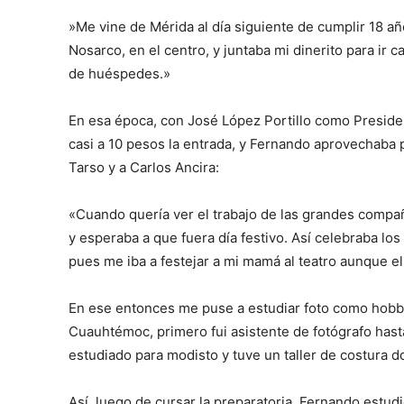
»Me vine de Mérida al día siguiente de cumplir 18 año
Nosarco, en el centro, y juntaba mi dinerito para ir c
de huéspedes.»
En esa época, con José López Portillo como Presiden
casi a 10 pesos la entrada, y Fernando aprovechaba pa
Tarso y a Carlos Ancira:
«Cuando quería ver el trabajo de las grandes comp
y esperaba a que fuera día festivo. Así celebraba lo
pues me iba a festejar a mi mamá al teatro aunque ella
En ese entonces me puse a estudiar foto como hobby,
Cuauhtémoc, primero fui asistente de fotógrafo hasta
estudiado para modisto y tuve un taller de costura
Así, luego de cursar la preparatoria, Fernando estud