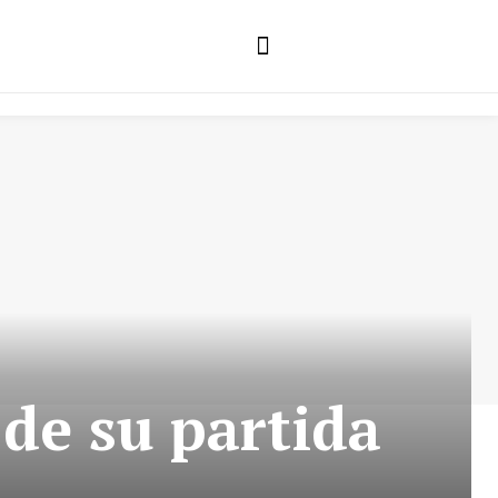
S
de su partida