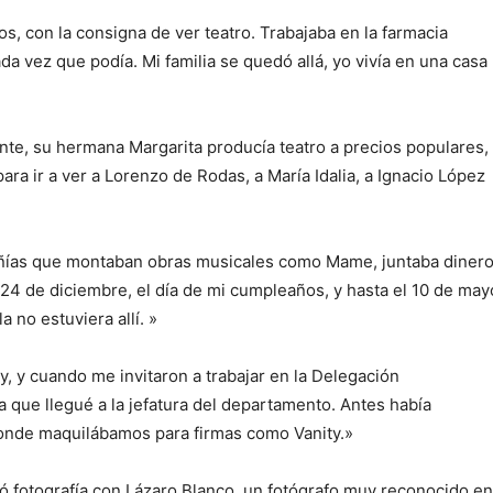
s, con la consigna de ver teatro. Trabajaba en la farmacia
ada vez que podía. Mi familia se quedó allá, yo vivía en una casa
te, su hermana Margarita producía teatro a precios populares,
ra ir a ver a Lorenzo de Rodas, a María Idalia, a Ignacio López
añías que montaban obras musicales como Mame, juntaba diner
s 24 de diciembre, el día de mi cumpleaños, y hasta el 10 de may
 no estuviera allí. »
 y cuando me invitaron a trabajar en la Delegación
 que llegué a la jefatura del departamento. Antes había
 donde maquilábamos para firmas como Vanity.»
ió fotografía con Lázaro Blanco, un fotógrafo muy reconocido en