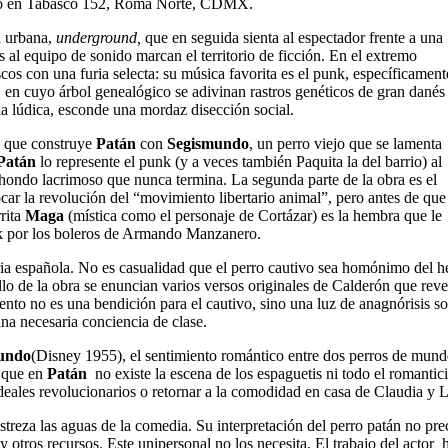
bicado en Tabasco 152, Roma Norte, CDMX.
ca urbana,
underground,
que en seguida sienta al espectador frente a una
as al equipo de sonido marcan el territorio de ficción. En el extremo
s con una furia selecta: su música favorita es el punk, específicament
, en cuyo árbol genealógico se adivinan rastros genéticos de gran danés
cia lúdica, esconde una mordaz disección social.
ón que construye
Patán
con
Segismundo
, un perro viejo que se lamenta
Patán
lo represente el punk (y a veces también Paquita la del barrio) al
e hondo lacrimoso que nunca termina. La segunda parte de la obra es el
car la revolución del “movimiento libertario animal”, pero antes de que
rita
Maga
(mística como el personaje de Cortázar) es la hembra que le
k por los boleros de Armando Manzanero.
ria española. No es casualidad que el perro cautivo sea homónimo del h
ollo de la obra se enuncian varios versos originales de Calderón que rev
nto no es una bendición para el cautivo, sino una luz de anagnórisis so
 una necesaria conciencia de clase.
bundo
(Disney 1955), el sentimiento romántico entre dos perros de mund
o que en
Patán
no existe la escena de los espaguetis ni todo el romanti
deales revolucionarios o retornar a la comodidad en casa de Claudia y L
eza las aguas de la comedia. Su interpretación del perro patán no pre
 y otros recursos. Este unipersonal no los necesita. El trabajo del actor 