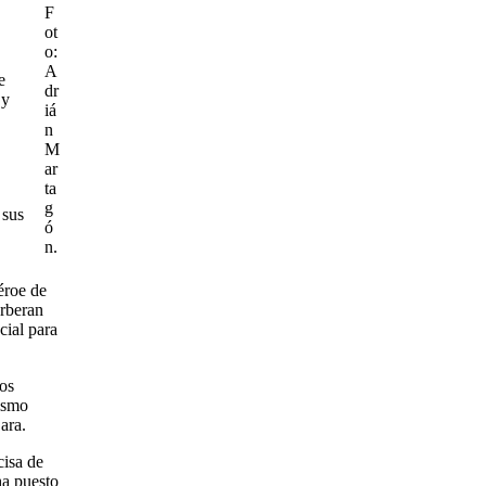
F
ot
o:
A
e
dr
 y
iá
n
M
ar
ta
g
 sus
ó
n.
éroe de
erberan
cial para
os
cismo
ara.
cisa de
ha puesto