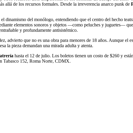
más allá de los recursos formales. Desde la irreverencia anarco punk de
 el dinamismo del monólogo, entendiendo que el centro del hecho teatra
e mediante elementos sonoros y objetos —como peluches y juguetes— qu
 entrañable y profundamente antisistémico.
idez, advierto que no es una obra para menores de 18 años. Aunque el es
viesa la pieza demandan una mirada adulta y atenta.
atrería
hasta el 12 de julio. Los boletos tienen un costo de $260 y está
cado en Tabasco 152, Roma Norte, CDMX.