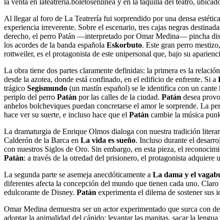
la venta en lateatreria.boletosenlinea y en la taquilla del teatro, u
Al llegar al foro de La Teatrería fui sorprendido por una densa estéti
experiencia irreverente. Sobre el escenario, tres cajas negras destinad
derecho, el perro Patán —interpretado por Omar Medina— pincha disco
los acordes de la banda española
Eskorbuto
. Este gran perro mestizo
rottweiler, es el protagonista de este unipersonal que, bajo su aparien
La obra tiene dos partes claramente definidas: la primera es la relaci
desde la azotea, donde está confinado, en el edificio de enfrente. Si a
trágico
Segismundo
(un mastín español) se le identifica con un cant
periplo del perro
Patán
por las calles de la ciudad.
Patán
desea provo
anhelos bolcheviques puedan concretarse el amor le sorprende. La per
hace ver su suerte, e incluso hace que el
Patán
cambie la música pun
La dramaturgia de Enrique Olmos dialoga con nuestra tradición litera
Calderón de la Barca en
La vida es sueño
. Incluso durante el desarr
con nuestros Siglos de Oro. Sin embargo, en esta pieza, el reconocimie
Patán
: a través de la otredad del prisionero, el protagonista adquiere
La segunda parte se asemeja anecdóticamente a
La dama y el vaga
diferentes afecta la concepción del mundo que tienen cada uno. Clar
edulcorante de Disney.
Patán
experimenta el dilema de sostener sus i
Omar Medina demuestra ser un actor experimentado que surca con destr
adoptar la animalidad del cánido: levantar las manitas, sacar la lengua