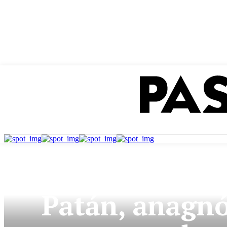
OPINIÓN
CRÍTICAS
Patán, anagnó