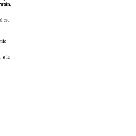
Patán
,
l es,
e
tilo
n a la