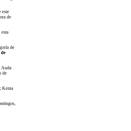
e este
tora de
 esta
goría de
 de
o Auda
o de
n; Kenia
domingos,