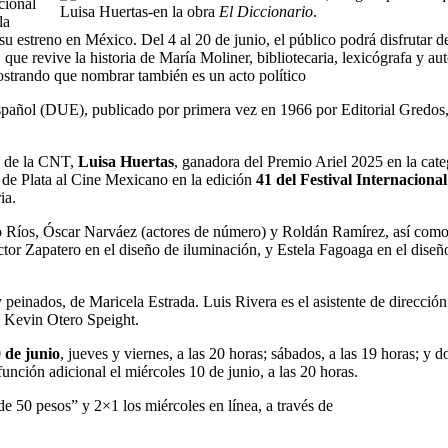
cional
Luisa Huertas-en la obra
El Diccionario
.
la
su estreno en México. Del 4 al 20 de junio, el público podrá disfrutar d
que revive la historia de María Moliner, bibliotecaria, lexicógrafa y au
trando que nombrar también es un acto político
Español (DUE), publicado por primera vez en 1966 por Editorial Gredos,
ro de la CNT,
Luisa Huertas
, ganadora del Premio Ariel 2025 en la cate
 de Plata al Cine Mexicano en la edición
41 del Festival Internacional
ia.
uro Ríos, Óscar Narváez (actores de número) y Roldán Ramírez, así com
or Zapatero en el diseño de iluminación, y Estela Fagoaga en el diseñ
 peinados, de Maricela Estrada. Luis Rivera es el asistente de direcció
y Kevin Otero Speight.
0 de junio
, jueves y viernes, a las 20 horas; sábados, a las 19 horas; y 
función adicional el miércoles 10 de junio, a las 20 horas.
e 50 pesos” y 2×1 los miércoles en línea, a través de