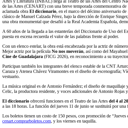
Artes y Literatura (INBAL) llega al Teatro de las Artes del Centro Na
de las Artes (CENART) con una breve temporada conmemorativa de 
aclamada obra
El
diccionario
, en el marco del décimo aniversario de 
clásico de Manuel Calzada Pérez, bajo la dirección de Enrique Singer, 
una obra monumental que desafió a la Real Academia Española, demos
A 60 años de la llegada a las estanterías del Diccionario de Uso del 
puesta en escena recuerda el valor de las palabras frente al poder.
Con un elenco estelar, la obra está encabezada por la actriz de núme
Mejor actriz por la película
No nos moverán
, así como del Mayahuel
Cine de Guadalajara
(FICG 2026), en reconocimiento a su trayector
Participan también los integrantes del elenco estable de la CNT Art
Caraza y Atenea Chávez Viramontes en el diseño de escenografía; Víct
vestuario.
La música original es de Antonio Fernández; el diseño de maquillaje y
Celic, la productora residente, y voces adicionales de Antonio Rojas 
El diccionario
ofrecerá funciones en el Teatro de las Artes
del 4 al 2
a las 18 horas. La función del jueves 11 de junio se sustituirá por una 
Los boletos tienen un costo de 150 pesos, con promoción de “Jueves d
cenart.comprarboletos.com
, y los viernes en taquilla.