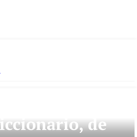
S
iccionario, de