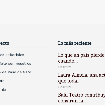
yecto
Lo más reciente
Lo que un país pierde
ios editoriales
cuando...
ate con nosotros
07/08/2026
 de Paso de Gato
Laura Almela, una act
que toda...
cto
05/08/2026
enta
Baúl Teatro contribu
construir la...