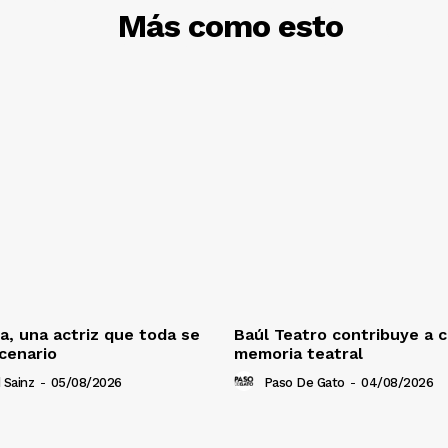
DESCUBRE
Más como esto
a, una actriz que toda se
Baúl Teatro contribuye a c
cenario
memoria teatral
 Sainz
-
05/08/2026
Paso De Gato
-
04/08/2026