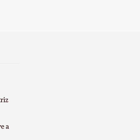
riz
ye a