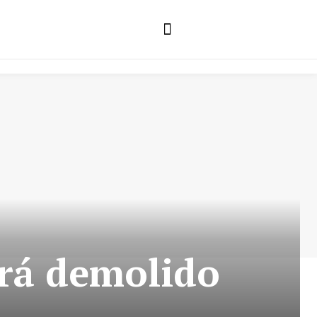
S
erá demolido