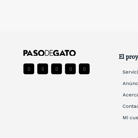
El pro
Servic
Anúnci
Acerca
Conta
Mi cu