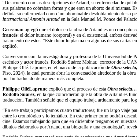
“De acuerdo con las descripciones de Artaud, su enfermedad le quitaba
sus palabras no cobraban forma y que eran un aborto de sí mismas. Exp
definía su enfermedad como ‘un abominable desdoblamiento de su per
Internacional Antonin Artaud
en la Sala Manuel M. Ponce del Palacio 
Grossman
agregó que el dolor en la obra de Artaud es un concepto cent
francés
: el dolor humano (corporal) y en el existencial, ambos deriva
tratamiento de estos. “Este dolor lo plasma en algunas de sus cartas e
explicó.
Conversaron con la investigadora y profesora de la Universidad de Parí
escénico y actor francés, Rodolfo Suárez Molnar, exrector de la UAM 
Philippe Ollé-Laprune, en el marco de la publicación de
Obra selecta
Piso, 2024), la cual permite abrir la conversación alrededor de la obra 
por fin traducido de manera más completa.
Philippe OlléLaprune
explicó que el proceso de esta
Obra selecta
Rodolfo Suárez
, en la que coincidieron que la obra de Artaud es fun
traducción. También señaló que el equipo trabaja arduamente para logr
“En este trabajo participamos cuatro traductores; fue un largo viaje p
entre lo cronológico y lo temático. En este primer tomo podrán descub
cine. Estamos trabajando para que en diciembre tengamos en nuestras
dibujos elaborados por Artaud, una biografía y una cronología”, revel