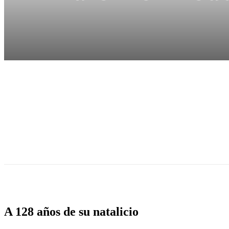
Portada-del-Libro-uno-de-las-Obras-selectas-de-Antonin-Artaud-presentado-ultimos-dias-de-
A 128 años de su natalicio