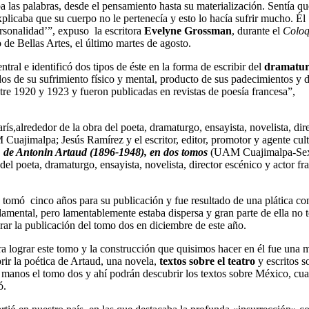
 las palabras, desde el pensamiento hasta su materialización. Sentía qu
licaba que su cuerpo no le pertenecía y esto lo hacía sufrir mucho. Él
sonalidad’”, expuso la escritora
Evelyne Grossman
, durante el
Coloq
de Bellas Artes, el último martes de agosto.
ral e identificó dos tipos de éste en la forma de escribir del
dramatu
dos de su sufrimiento físico y mental, producto de sus padecimientos y d
ntre 1920 y 1923 y fueron publicadas en revistas de poesía francesa”,
s,alrededor de la obra del poeta, dramaturgo, ensayista, novelista, dir
Cuajimalpa; Jesús Ramírez y el escritor, editor, promotor y agente cult
, de Antonin Artaud (1896-1948), en dos tomos
(UAM Cuajimalpa-Se
del poeta, dramaturgo, ensayista, novelista, director escénico y actor fr
…
tomó cinco años para su publicación y fue resultado de una plática co
damental, pero lamentablemente estaba dispersa y gran parte de ella no t
ar la publicación del tomo dos en diciembre de este año.
ara lograr este tomo y la construcción que quisimos hacer en él fue una 
rir la poética de Artaud, una novela,
textos sobre el teatro
y escritos s
 manos el tomo dos y ahí podrán descubrir los textos sobre México, cu
ó.