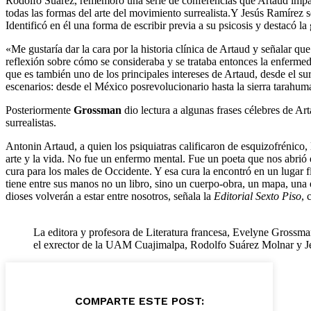
Rodolfo Suárez, rememoró una serie de conferencias que Artaud impart
todas las formas del arte del movimiento surrealista.Y Jesús Ramírez se 
Identificó en él una forma de escribir previa a su psicosis y destacó la
«Me gustaría dar la cara por la historia clínica de Artaud y señalar qu
reflexión sobre cómo se consideraba y se trataba entonces la enfermed
que es también uno de los principales intereses de Artaud, desde el su
escenarios: desde el México posrevolucionario hasta la sierra tarahum
Posteriormente
Grossman
dio lectura a algunas frases célebres de A
surrealistas.
Antonin Artaud, a quien los psiquiatras calificaron de esquizofrénico, 
arte y la vida. No fue un enfermo mental. Fue un poeta que nos abrió 
cura para los males de Occidente. Y esa cura la encontró en un lugar fí
tiene entre sus manos no un libro, sino un cuerpo-obra, un mapa, una es
dioses volverán a estar entre nosotros, señala la
Editorial Sexto Piso
, 
La editora y profesora de Literatura francesa, Evelyne Grossman;
el exrector de la UAM Cuajimalpa, Rodolfo Suárez Molnar y J
COMPARTE ESTE POST: