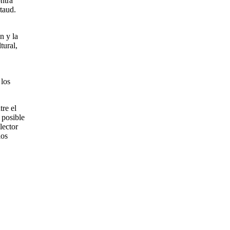
ntra
rtaud.
n y la
tural,
 los
tre el
 posible
lector
los