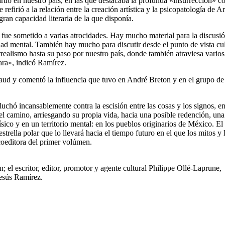
ió en nuestro país, en las que destacaba la profunda «insurrección» co
refirió a la relación entre la creación artística y la psicopatología de A
 gran capacidad literaria de la que disponía.
e fue sometido a varias atrocidades. Hay mucho material para la discusió
ad mental. También hay mucho para discutir desde el punto de vista cul
rrealismo hasta su paso por nuestro país, donde también atraviesa varios
ara», indicó Ramírez.
rtaud y comentó la influencia que tuvo en André Breton y en el grupo de
luchó incansablemente contra la escisión entre las cosas y los signos, en
el camino, arriesgando su propia vida, hacia una posible redención, una
sico y en un territorio mental: en los pueblos originarios de México. El 
trella polar que lo llevará hacia el tiempo futuro en el que los mitos y 
coeditora del primer volúmen.
 el escritor, editor, promotor y agente cultural Philippe Ollé-Laprune,
esús Ramírez.