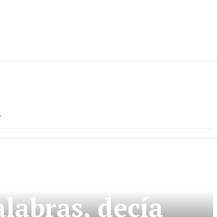
S
labras, decía