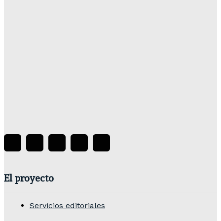
Raúl Adalid Sainz
-
05/08/2026
Baúl Teatro contribuye a construir la memoria teatral
Paso De Gato
-
04/08/2026
Premio a la Investigación en Poéticas Teatrales
Mexicanas Contemporáneas 2026. Poéticas
desarmadas: Miradas críticas y derivas sobre
procesos de investigación/creación
Paso De Gato
-
04/08/2026
El proyecto
Servicios editoriales