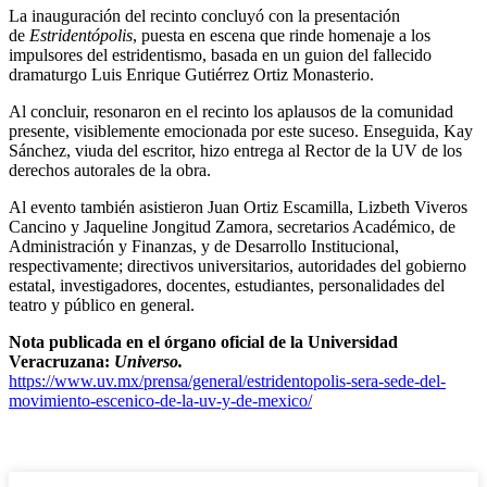
La inauguración del recinto concluyó con la presentación
de
Estridentópolis
, puesta en escena que rinde homenaje a los
impulsores del estridentismo, basada en un guion del fallecido
dramaturgo Luis Enrique Gutiérrez Ortiz Monasterio.
Al concluir, resonaron en el recinto los aplausos de la comunidad
presente, visiblemente emocionada por este suceso. Enseguida, Kay
Sánchez, viuda del escritor, hizo entrega al Rector de la UV de los
derechos autorales de la obra.
Al evento también asistieron Juan Ortiz Escamilla, Lizbeth Viveros
Cancino y Jaqueline Jongitud Zamora, secretarios Académico, de
Administración y Finanzas, y de Desarrollo Institucional,
respectivamente; directivos universitarios, autoridades del gobierno
estatal, investigadores, docentes, estudiantes, personalidades del
teatro y público en general.
Nota publicada en el órgano oficial de la Universidad
Veracruzana:
Universo.
https://www.uv.mx/prensa/general/estridentopolis-sera-sede-del-
movimiento-escenico-de-la-uv-y-de-mexico/