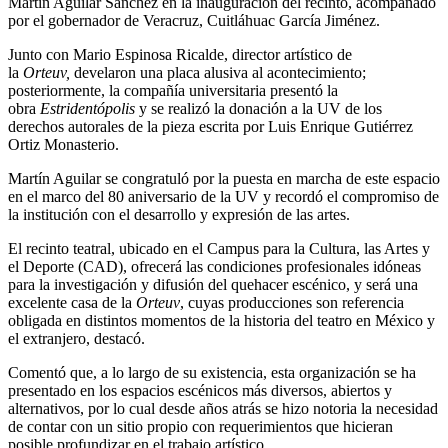
Martín Aguilar Sánchez en la inauguración del recinto, acompañado
por el gobernador de Veracruz, Cuitláhuac García Jiménez.
Junto con Mario Espinosa Ricalde, director artístico de
la
Orteuv,
develaron una placa alusiva al acontecimiento;
posteriormente, la compañía universitaria presentó la
obra
Estridentópolis
y se realizó la donación a la UV de los
derechos autorales de la pieza escrita por Luis Enrique Gutiérrez
Ortiz Monasterio.
Martín Aguilar se congratuló por la puesta en marcha de este espacio
en el marco del 80 aniversario de la UV y recordó el compromiso de
la institución con el desarrollo y expresión de las artes.
El recinto teatral, ubicado en el Campus para la Cultura, las Artes y
el Deporte (CAD), ofrecerá las condiciones profesionales idóneas
para la investigación y difusión del quehacer escénico, y será una
excelente casa de la
Orteuv
, cuyas producciones son referencia
obligada en distintos momentos de la historia del teatro en México y
el extranjero, destacó.
Comentó que, a lo largo de su existencia, esta organización se ha
presentado en los espacios escénicos más diversos, abiertos y
alternativos, por lo cual desde años atrás se hizo notoria la necesidad
de contar con un sitio propio con requerimientos que hicieran
posible profundizar en el trabajo artístico.