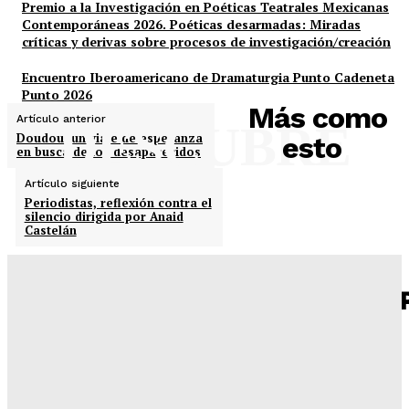
Premio a la Investigación en Poéticas Teatrales Mexicanas
Contemporáneas 2026. Poéticas desarmadas: Miradas
críticas y derivas sobre procesos de investigación/creación
Encuentro Iberoamericano de Dramaturgia Punto Cadeneta
Punto 2026
Más como
Artículo anterior
DESCUBRE
Doudou: un viaje de esperanza
esto
en busca de los desaparecidos
Artículo siguiente
Periodistas, reflexión contra el
silencio dirigida por Anaid
Castelán
Lo que un país pierde cuando vuelve invisible su
infraestructura cultural
Alfredo Vargas Ortega
-
07/08/2026
Laura Almela, una actriz que toda se da en un
escenario