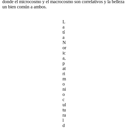
donde el microcosmo y el macrocosmo son correlativos y la belleza
un bien común a ambos.
L
a
tí
a
N
or
ic
a,
p
at
ri
m
o
ni
o
c
ul
tu
ra
l
d