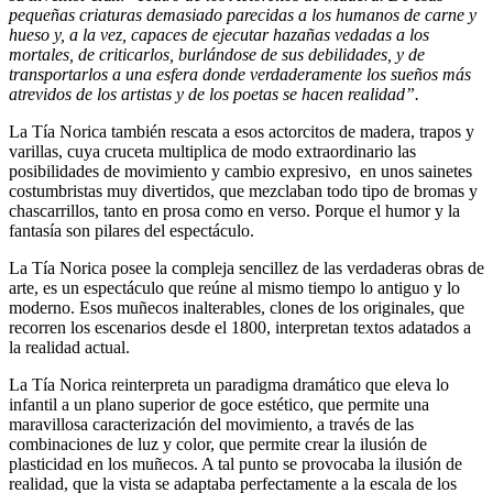
pequeñas criaturas demasiado parecidas a los humanos de carne y
hueso y, a la vez, capaces de ejecutar hazañas vedadas a los
mortales, de criticarlos, burlándose de sus debilidades, y de
transportarlos a una esfera donde verdaderamente los sueños más
atrevidos de los artistas y de los poetas se hacen realidad”.
La Tía Norica también rescata a esos actorcitos de madera, trapos y
varillas, cuya cruceta multiplica de modo extraordinario las
posibilidades de movimiento y cambio expresivo, en unos sainetes
costumbristas muy divertidos, que mezclaban todo tipo de bromas y
chascarrillos, tanto en prosa como en verso. Porque el humor y la
fantasía son pilares del espectáculo.
La Tía Norica posee la compleja sencillez de las verdaderas obras de
arte, es un espectáculo que reúne al mismo tiempo lo antiguo y lo
moderno. Esos muñecos inalterables, clones de los originales, que
recorren los escenarios desde el 1800, interpretan textos adatados a
la realidad actual.
La Tía Norica reinterpreta un paradigma dramático que eleva lo
infantil a un plano superior de goce estético, que permite una
maravillosa caracterización del movimiento, a través de las
combinaciones de luz y color, que permite crear la ilusión de
plasticidad en los muñecos. A tal punto se provocaba la ilusión de
realidad, que la vista se adaptaba perfectamente a la escala de los