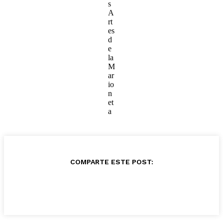
s
A
rt
es
d
e
la
M
ar
io
n
et
a
COMPARTE ESTE POST: