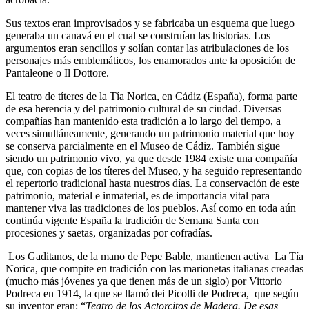
Sus textos eran improvisados y se fabricaba un esquema que luego
generaba un canavá en el cual se construían las historias. Los
argumentos eran sencillos y solían contar las atribulaciones de los
personajes más emblemáticos, los enamorados ante la oposición de
Pantaleone o Il Dottore.
El teatro de títeres de la Tía Norica, en Cádiz (España), forma parte
de esa herencia y del patrimonio cultural de su ciudad. Diversas
compañías han mantenido esta tradición a lo largo del tiempo, a
veces simultáneamente, generando un patrimonio material que hoy
se conserva parcialmente en el Museo de Cádiz. También sigue
siendo un patrimonio vivo, ya que desde 1984 existe una compañía
que, con copias de los títeres del Museo, y ha seguido representando
el repertorio tradicional hasta nuestros días. La conservación de este
patrimonio, material e inmaterial, es de importancia vital para
mantener viva las tradiciones de los pueblos. Así como en toda aún
continúa vigente España la tradición de Semana Santa con
procesiones y saetas, organizadas por cofradías.
Los Gaditanos, de la mano de Pepe Bable, mantienen activa La Tía
Norica, que compite en tradición con las marionetas italianas creadas
(mucho más jóvenes ya que tienen más de un siglo) por Vittorio
Podreca en 1914, la que se llamó dei Picolli de Podreca, que según
su inventor eran: “
Teatro de los Actorcitos de Madera. De esas