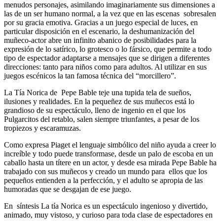
menudos personajes, asimilando imaginariamente sus dimensiones a
las de un ser humano normal, a la vez que en las escenas sobresalen
por su gracia emotiva. Gracias a un juego especial de luces, en
particular disposición en el escenario, la deshumanización del
muñeco-actor abre un infinito abanico de posibilidades para la
expresión de lo satírico, lo grotesco o lo fársico, que permite a todo
tipo de espectador adaptarse a mensajes que se dirigen a diferentes
direcciones: tanto para niños como para adultos. Al utilizar en sus
juegos escénicos la tan famosa técnica del “morcillero”.
La Tía Norica de Pepe Bable teje una tupida tela de sueños,
ilusiones y realidades. En la pequeñez de sus muñecos está lo
grandioso de su espectáculo, lleno de ingenio en el que los
Pulgarcitos del retablo, salen siempre triunfantes, a pesar de los
tropiezos y escaramuzas.
Como expresa Piaget el lenguaje simbólico del niño ayuda a creer lo
increíble y todo puede transformase, desde un palo de escoba en un
caballo hasta un títere en un actor, y desde esa mirada Pepe Bable ha
trabajado con sus muñecos y creado un mundo para ellos que los
pequeños entienden a la perfección, y el adulto se apropia de las
humoradas que se desgajan de ese juego.
En síntesis La tía Norica es un espectáculo ingenioso y divertido,
animado, muy vistoso, y curioso para toda clase de espectadores en