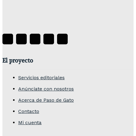
Premio a la Investigación en Poéticas Teatrales
Mexicanas Contemporáneas 2026. Poéticas
desarmadas: Miradas críticas y derivas sobre
procesos de investigación/creación
Paso De Gato
-
04/08/2026
El proyecto
Servicios editoriales
Anúnciate con nosotros
Acerca de Paso de Gato
Contacto
Mi cuenta