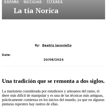
ESPAÑA
NOTICIAS
TÍTERES
La tía Norica
Los títeres de la Tía Norica llevan sobre sus hilos y cruceta una tradición que se remonta a
dos siglos.
By:
Beatriz Iacoviello
Date:
20/08/2024
Una tradición que se remonta a dos siglos.
La marioneta considerada por estudiosos y artesanos del ramo, el
títere más difícil de manipular y es una de las técnicas más antiguas,
prácticamente comienza en los inicios del mundo, ya que en algunas
pinturas rupestres hay rastros de ellas.