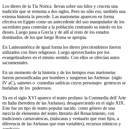
Los títeres de la Tía Norica
llevan sobre sus hilos y cruceta una
tradición que se remonta a dos siglos. Pero no sólo eso, también una
extensa historia la precede. Las marionetas aparecen en forma
efectiva en Egipto como un antecedente del uso manipulador de los
sacerdotes para controlar a la población centrando su miedo en los
dioses. Luego pasa a Grecia y de allí al resto de los estados
dominados, de los que luego Roma se apropia.
En Latinoamérica de igual forma los títeres precolombinos fueron
utilizados con fines religiosos. Luego aprovechados por los
evangelizadores en el mismo sentido. Con ellos se ofrecían autos
sacramentales.
En un momento de la historia y de los tiempos esas marionetas
fueron personificadas por hombres y surgieron las Atelenas (siglo
IV aC), sainetes o comedias satíricas cuyos personajes grotescos se
burlaban de los poderosos.
Ya en el siglo XVI aparece el teatro profano: la Commedia dell´Arte
en Italia (heredera de las Atelanas), desapareciendo en el siglo XIX.
Este fue un tipo de teatro popular nacido como género de una
mezcla de elementos del teatro literario del Renacimiento, con
tradiciones carnavalescas, (máscaras y vestuario que eran fijos, a
diferencia de las Atelanas que eran variables), recursos mímicos y
acrobacia.