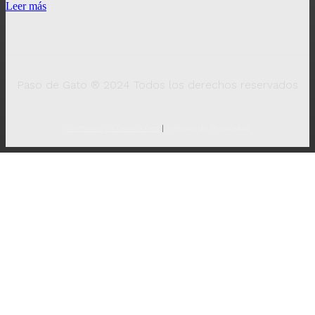
Leer más
Paso de Gato ® 2024 Todos los derechos reservados
Términos y Condiciones
|
Poíticas de Privacidad