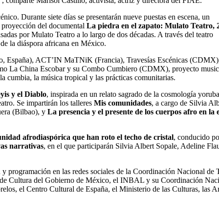
, comparte Marisol Castillo, activista, actriz y directora del FIAE.
scénico. Durante siete días se presentarán nueve puestas en escena, un
la proyección del documental
La piedra en el zapato: Mulato Teatro, 
pulsadas por Mulato Teatro a lo largo de dos décadas. A través del teatro
 de la diáspora africana en México.
o, España), ACT’IN MaTNiK (Francia), Travesías Escénicas (CDMX)
 como La China Escobar y su Combo Cumbiero (CDMX), proyecto music
la cumbia, la música tropical y las prácticas comunitarias.
yis y el Diablo
, inspirada en un relato sagrado de la cosmología yoruba
tro. Se impartirán los talleres
Mis comunidades
, a cargo de Silvia Alb
era (Bilbao), y
La presencia y el presente de los cuerpos afro en la 
nidad afrodiaspórica que han roto el techo de cristal
, conducido po
as narrativas
, en el que participarán Silvia Albert Sopale, Adeline Fla
ón y programación en las redes sociales de la Coordinación Nacional de 
ía de Cultura del Gobierno de México, el INBAL y su Coordinación Nac
los, el Centro Cultural de España, el Ministerio de las Culturas, las Ar