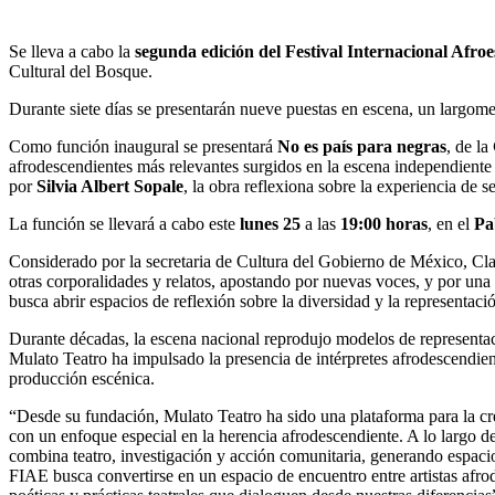
Se lleva a cabo la
segunda edición del Festival Internacional Afro
Cultural del Bosque.
Durante siete días se presentarán nueve puestas en escena, un largomet
Como función inaugural se presentará
No es país para negras
, de la
afrodescendientes más relevantes surgidos en la escena independiente 
por
Silvia Albert Sopale
, la obra reflexiona sobre la experiencia de 
La función se llevará a cabo este
lunes 25
a las
19:00 horas
, en el
Pa
Considerado por la secretaria de Cultura del Gobierno de México, Clau
otras corporalidades y relatos, apostando por nuevas voces, y por una 
busca abrir espacios de reflexión sobre la diversidad y la representaci
Durante décadas, la escena nacional reprodujo modelos de representac
Mulato Teatro ha impulsado la presencia de intérpretes afrodescendient
producción escénica.
“Desde su fundación, Mulato Teatro ha sido una plataforma para la crea
con un enfoque especial en la herencia afrodescendiente. A lo largo d
combina teatro, investigación y acción comunitaria, generando espacios
FIAE busca convertirse en un espacio de encuentro entre artistas afro