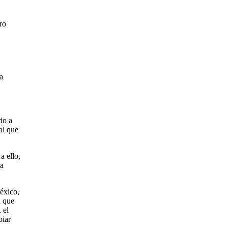
ro
a
io a
al que
a ello,
la
México,
a que
 el
biar