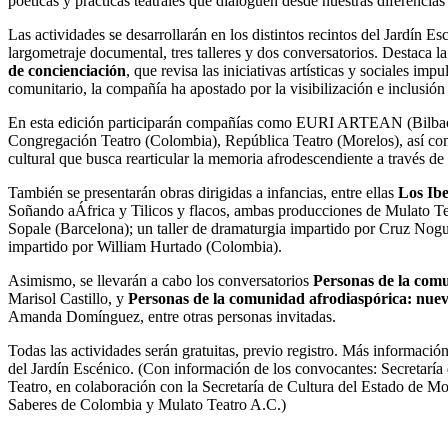
poéticas y prácticas teatrales que dialoguen desde nuestras diferencias”
Las actividades se desarrollarán en los distintos recintos del Jardín E
largometraje documental, tres talleres y dos conversatorios. Destaca 
de concienciación
, que revisa las iniciativas artísticas y sociales im
comunitario, la compañía ha apostado por la visibilización e inclusión
En esta edición participarán compañías como EURI ARTEAN (Bilba
Congregación Teatro (Colombia), República Teatro (Morelos), así
cultural que busca rearticular la memoria afrodescendiente a través de 
También se presentarán obras dirigidas a infancias, entre ellas
Los Ibe
Soñando aÁfrica y Tilicos y flacos, ambas producciones de Mulato Tea
Sopale (Barcelona); un taller de dramaturgia impartido por Cruz Nogu
impartido por William Hurtado (Colombia).
Asimismo, se llevarán a cabo los conversatorios
Personas de la comu
Marisol Castillo, y
Personas de la comunidad afrodiaspórica: nuev
Amanda Domínguez, entre otras personas invitadas.
Todas las actividades serán gratuitas, previo registro. Más informaci
del Jardín Escénico. (Con información de los convocantes: Secretar
Teatro, en colaboración con la Secretaría de Cultura del Estado de More
Saberes de Colombia y Mulato Teatro A.C.)