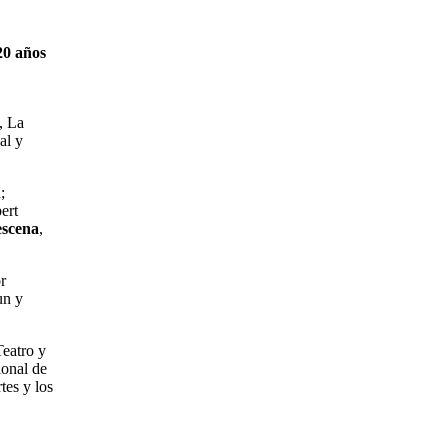
20
años
, La
al y
;
ert
escena
,
r
un y
Teatro y
ional de
tes y los