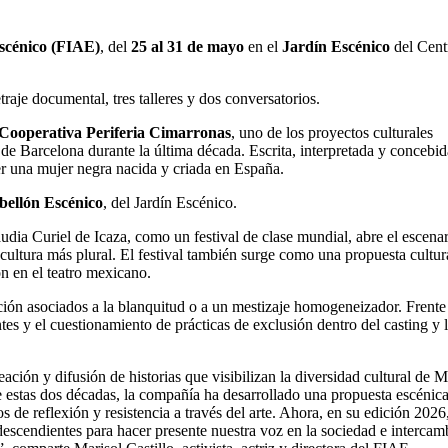
escénico (FIAE)
, del
25 al 31 de mayo
en el
Jardín Escénico
del Cent
raje documental, tres talleres y dos conversatorios.
Cooperativa Periferia Cimarronas
, uno de los proyectos culturales
de Barcelona durante la última década. Escrita, interpretada y concebid
ser una mujer negra nacida y criada en España.
bellón Escénico
, del Jardín Escénico.
dia Curiel de Icaza, como un festival de clase mundial, abre el escenar
cultura más plural. El festival también surge como una propuesta cultur
ón en el teatro mexicano.
ión asociados a la blanquitud o a un mestizaje homogeneizador. Frente 
es y el cuestionamiento de prácticas de exclusión dentro del casting y 
ción y difusión de historias que visibilizan la diversidad cultural de 
e estas dos décadas, la compañía ha desarrollado una propuesta escénic
 de reflexión y resistencia a través del arte. Ahora, en su edición 2026,
descendientes para hacer presente nuestra voz en la sociedad e intercam