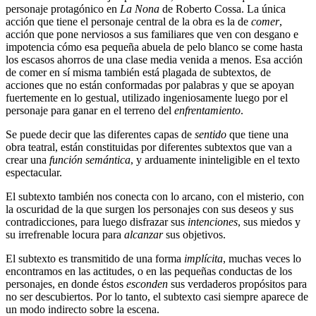
personaje protagónico en
La Nona
de Roberto Cossa. La única
acción que tiene el personaje central de la obra es la de
comer
,
acción que pone nerviosos a sus familiares que ven con desgano e
impotencia cómo esa pequeña abuela de pelo blanco se come hasta
los escasos ahorros de una clase media venida a menos. Esa acción
de comer en sí misma también está plagada de subtextos, de
acciones que no están conformadas por palabras y que se apoyan
fuertemente en lo gestual, utilizado ingeniosamente luego por el
personaje para ganar en el terreno del
enfrentamiento
.
Se puede decir que las diferentes capas de
sentido
que tiene una
obra teatral, están constituidas por diferentes subtextos que van a
crear una
función semántica
, y arduamente ininteligible en el texto
espectacular.
El subtexto también nos conecta con lo arcano, con el misterio, con
la oscuridad de la que surgen los personajes con sus deseos y sus
contradicciones, para luego disfrazar sus
intenciones
, sus miedos y
su irrefrenable locura para
alcanzar
sus objetivos.
El subtexto es transmitido de una forma
implícita
, muchas veces lo
encontramos en las actitudes, o en las pequeñas conductas de los
personajes, en donde éstos
esconden
sus verdaderos propósitos para
no ser descubiertos. Por lo tanto, el subtexto casi siempre aparece de
un modo indirecto sobre la escena.