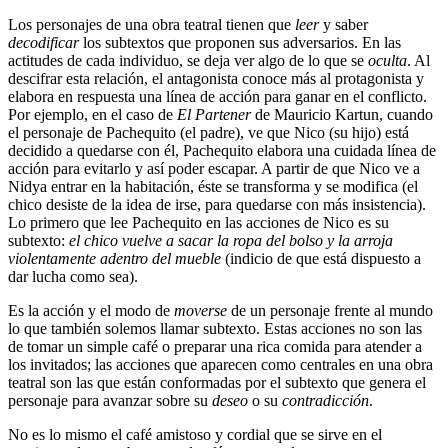
Los personajes de una obra teatral tienen que
leer
y saber
decodificar
los subtextos que proponen sus adversarios. En las
actitudes de cada individuo, se deja ver algo de lo que se
oculta
. Al
descifrar esta relación, el antagonista conoce más al protagonista y
elabora en respuesta una línea de acción para ganar en el conflicto.
Por ejemplo, en el caso de
El Partener
de Mauricio Kartun, cuando
el personaje de Pachequito (el padre), ve que Nico (su hijo) está
decidido a quedarse con él, Pachequito elabora una cuidada línea de
acción para evitarlo y así poder escapar. A partir de que Nico ve a
Nidya entrar en la habitación, éste se transforma y se modifica (el
chico desiste de la idea de irse, para quedarse con más insistencia).
Lo primero que lee Pachequito en las acciones de Nico es su
subtexto:
e
l chico vuelve a sacar la ropa del bolso y la arroja
violentamente adentro del mueble
(indicio de que está dispuesto a
dar lucha como sea).
Es la acción y el modo de
moverse
de un personaje frente al mundo
lo que también solemos llamar subtexto. Estas acciones no son las
de tomar un simple café o preparar una rica comida para atender a
los invitados; las acciones que aparecen como centrales en una obra
teatral son las que están conformadas por el subtexto que genera el
personaje para avanzar sobre su
deseo
o su
contradicción
.
No es lo mismo el café amistoso y cordial que se sirve en el