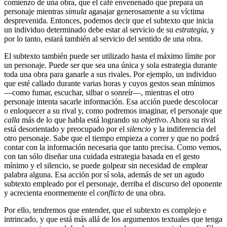
comienzo de una obra, que el café envenenado que prepara un
personaje mientras
simula
agasajar generosamente a su víctima
desprevenida. Entonces, podemos decir que el subtexto que inicia
un individuo determinado debe estar al servicio de su
estrategia
, y
por lo tanto, estará también al servicio del sentido de una obra.
El subtexto también puede ser utilizado hasta el máximo límite por
un personaje. Puede ser que sea una única y sola estrategia durante
toda una obra para ganarle a sus rivales. Por ejemplo, un individuo
que esté callado durante varias horas y cuyos gestos sean mínimos
—como fumar, escuchar, silbar o sonreír—, mientras el otro
personaje intenta sacarle información. Esa acción puede descolocar
o enloquecer a su rival y, como podremos imaginar, el personaje que
calla
más de lo que habla está logrando su
objetivo
. Ahora su rival
está desorientado y preocupado por el
silencio
y la indiferencia del
otro personaje. Sabe que el tiempo empieza a correr y que no podrá
contar con la información necesaria que tanto precisa. Como vemos,
con tan sólo diseñar una cuidada estrategia basada en el gesto
mínimo y el silencio, se puede golpear sin necesidad de emplear
palabra alguna. Esa acción por sí sola, además de ser un agudo
subtexto empleado por el personaje, derriba el discurso del oponente
y acrecienta enormemente el
conflicto
de una obra.
Por ello, tendremos que entender, que el subtexto es complejo e
intrincado, y que está más allá de los argumentos textuales que tenga