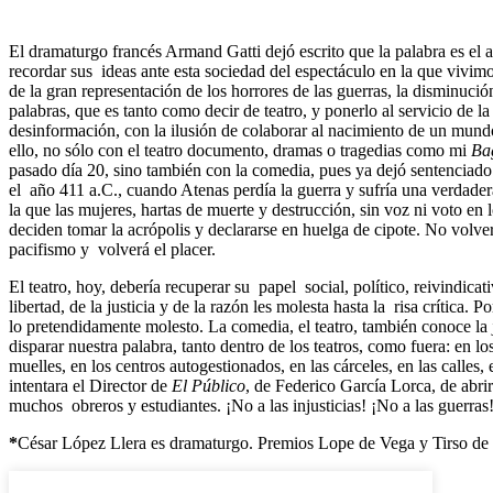
El dramaturgo francés Armand Gatti dejó escrito que la palabra es e
recordar sus ideas ante esta sociedad del espectáculo en la que vivimo
de la gran representación de los horrores de las guerras, la disminució
palabras, que es tanto como decir de teatro, y ponerlo al servicio de la 
desinformación, con la ilusión de colaborar al nacimiento de un mundo
ello, no sólo con el teatro documento, dramas o tragedias como mi
Ba
pasado día 20, sino también con la comedia, pues ya dejó sentenciado
el año 411 a.C., cuando Atenas perdía la guerra y sufría una verdadera
la que las mujeres, hartas de muerte y destrucción, sin voz ni voto en 
deciden tomar la acrópolis y declararse en huelga de cipote. No volverá
pacifismo y volverá el placer.
El teatro, hoy, debería recuperar su papel social, político, reivindic
libertad, de la justicia y de la razón les molesta hasta la risa crítica
lo pretendidamente molesto. La comedia, el teatro, también conoce la 
disparar nuestra palabra, tanto dentro de los teatros, como fuera: en los
muelles, en los centros autogestionados, en las cárceles, en las calles
intentara el Director de
El Público
, de Federico García Lorca, de abrir
muchos obreros y estudiantes. ¡No a las injusticias! ¡No a las guerras! 
*
César López Llera es dramaturgo. Premios Lope de Vega y Tirso de 