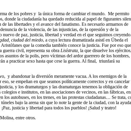
l arma de los pobres y la única forma de cambiar el mundo. Me permito
s, donde la ciudadanía ha quedado reducida al papel de figurantes silen
n de las libertades y el avance del fanatismo. Es necesario armarnos de
denuncia de la violencia, de las injusticias, de la opresión y de la
 nuevo de paz, justicia, libertad y verdad en el que seguimos creyendo
gdad, ciudad del miedo
, a cuya lectura dramatizada asistí en Úbeda el
 Aristófanes que la comedia también conoce la justicia. Fue por eso qu
 guerra civil, representa su obra
Lisístrata,
la que disuelve los ejércitos
los asuntos de la polis, pero víctimas del ardor guerrero de los hombres,
n a practicar sexo hasta que cese la guerra. Al final, triunfará su
ativo, y abandonar la diversión meramente vacua. A los enemigos de la
. Por eso, se empeñan en que seamos políticamente correctos y en cancelar
justicia, y los dramaturgos y las dramaturgas tenemos la obligación de
 colegios e institutos, en las asociaciones de vecinos, en las fábricas, en
, en los autobuses, en los trenes, en las protestas ciudadanas… Se trata, 
 túneles bajo la arena sin que lo note la gente de la ciudad, con la ayud
¡Paz, justicia y libertad para todos los pueblos! ¡Salud y teatro!
Molina, entre otros
.