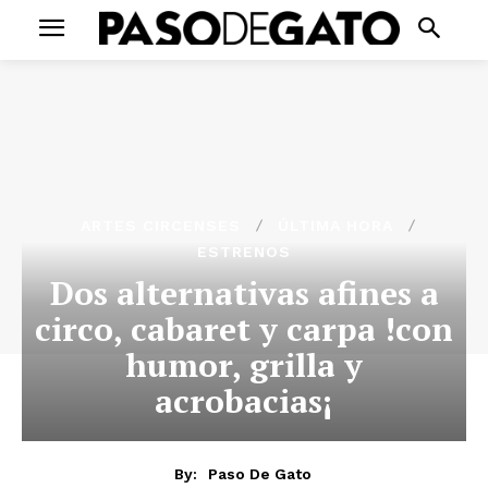
ARTES CIRCENSES
ÚLTIMA HORA
ESTRENOS
Dos alternativas afines a
circo, cabaret y carpa !con
humor, grilla y
acrobacias¡
By:
Paso De Gato