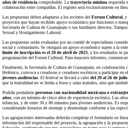
años de residencia
comprobable. La
trayectoria mínima
requerida 
colaboración entre compañías. El registro será exclusivamente en líne
Las propuestas deben adaptarse a los recintos del
Forum Cultural
, y
proyectos que hayan recibido apoyo económico por funciones o transpo
Secretaría de Cultura de Guanajuato o sus familiares directos. Tampoc
Sexual y Hostigamiento Laboral.
Las propuestas serán evaluadas por un comité de especialistas conside
social y comunitario. Se otorgará un apoyo económico sujeto a la ent
límite de inscripción es el 20 de abril de 2025
, y los resultados se 
programación del Forum Cultural. Para mayores informes, comunicars
Finalmente, la Secretaría de Cultura de Guanajuato, en colaboración c
Helénico, convoca a creadoras y creadores escénicos a participar en e
jóvenes audiencias
. El festival se llevará a cabo
del 20 al 26 de juli
que la teatralidad no se limita a foros y salas teatrales, sino que tamb
Podrán postularse
personas con nacionalidad mexicana o extranjeras
años
, con un mínimo de cinco años de experiencia escénica. Las obra
infancias, y de entre 30 y 80 minutos para jóvenes audiencias. Es requi
considerando horarios de montaje y desmontaje conforme a las especifi
Las agrupaciones interesadas deberán completar el formulario en línea
información del responsable del proyecto, la agrupación y la propues
Selección, conformado por tres especialistas en teatro para la primera 