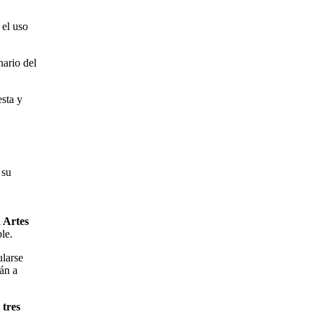
 el uso
nario del
esta y
 su
 Artes
ble.
ularse
rán a
e
tres