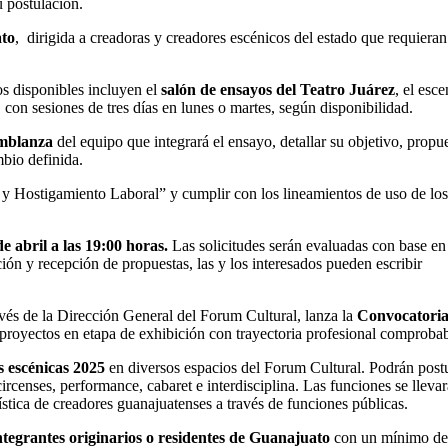
su postulación.
to
, dirigida a creadoras y creadores escénicos del estado que requieran
os disponibles incluyen el
salón de ensayos del Teatro Juárez
, el esce
, con sesiones de tres días en lunes o martes, según disponibilidad.
mblanza
del equipo que integrará el ensayo, detallar su objetivo, propu
mbio definida.
 y Hostigamiento Laboral” y cumplir con los lineamientos de uso de los
e abril a las 19:00 horas.
Las solicitudes serán evaluadas con base en
ción y recepción de propuestas, las y los interesados pueden escribir
avés de la Dirección General del Forum Cultural, lanza la
Convocatoria
 proyectos en etapa de exhibición con trayectoria profesional comproba
 escénicas 2025
en diversos espacios del Forum Cultural. Podrán post
ircenses, performance, cabaret e interdisciplina. Las funciones se lleva
ística de creadores guanajuatenses a través de funciones públicas.
tegrantes originarios o residentes de Guanajuato
con un mínimo d