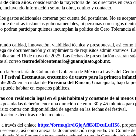
es
de cinco años
, considerando la trayectoria de los directores en caso d
a, incluyendo información sobre la obra, equipo y contacto.
 los gastos adicionales correrán por cuenta del postulante. No se acepta
rte de otras instancias gubernamentales, ni personas con cargos dentro
o podrán participar quienes incumplan la política de Cero Tolerancia a
rando calidad, innovación, viabilidad técnica y presupuestal, así como
rega de documentación y cumplimiento de requisitos administrativos.
La
publicarán el 16 de mayo de 2025. Las fechas de presentación estarán suje
e al correo
teatrodelbicentenario@guanajuato.gob.mx
.
on la Secretaría de Cultura del Gobierno de México a través del Centro
l
I Festival Escenautas, encuentro de teatro para la primera infanci
o de 2025
en la ciudad de
Purísima del Rincón
, Guanajuato, bajo la pr
ién puede habitar en espacios públicos.
 con residencia legal en el país habitual y constante de al menos 
s postuladas deberán tener una duración de entre 30 y 45 minutos para 
sito contar con disponibilidad de agenda en las fechas del festival,
caciones técnicas de los recintos.
 a través del enlace
https://forms.gle/dGjqAf8K4DcuLuHS8
, propor
ta escénica, así como anexar la documentación requerida. Un Comité de
infancia (dos figuras de trayectoria nacional y una de Guanajuato), eval