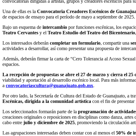
convocatorias dirigidas a artistas, grupos y creadores escénicos para 
Una de ellas es la
Convocatoria Creadores Escénicos de Guanajua
de espacios de ensayo para el período de mayo a septiembre de 2025.
Bajo un esquema de
intercambio
por funciones escénicas, los espaci
Teatro Cervantes
y el
Teatro Estudio del Teatro del Bicentenario
Los interesados deberán
completar un formulario
, compartir una
se
actividades a desarrollar, así como presentar una propuesta de interca
Además, deberán firmar la carta de “Cero Tolerancia al Acoso Sexual
espacios.
La recepción de propuestas se abre el 27 de marzo y cierra el 25 d
viabilidad y aportación al desarrollo escénico local. Para más informa
a
convocatoriascultura@guanajuato.gob.mx
.
Por otro lado, la Secretaría de Cultura del Estado de Guanajuato, a tr
Escénicas, dirigida a la comunidad artística
con el fin de presentar
Los seleccionados formarán parte de la
programación de actividades
creaciones originales o reposiciones en disciplinas como danza, artes c
cabo entre
julio y diciembre de 2025
, promoviendo la circulación art
Las agrupaciones interesadas deben contar con al menos el
50% de in