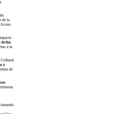
e
rán
 de la
l Acoso
 impacto
 fecha
tas a la
 Cultural
a y
emisa de
tres
primeras
cionando
uará las