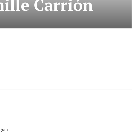
ille Carrión
 gran