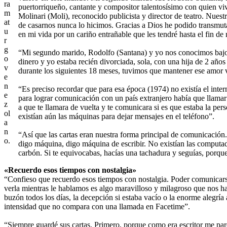
ra
puertorriqueño, cantante y compositor talentosísimo con quien viv
m
Molinari (Moli), reconocido publicista y director de teatro. Nues
at
de casarnos nunca lo hicimos. Gracias a Dios he podido transmutar
u
en mi vida por un cariño entrañable que les tendré hasta el fin de 
r
g
“Mi segundo marido, Rodolfo (Santana) y yo nos conocimos bajo u
o
dinero y yo estaba recién divorciada, sola, con una hija de 2 a
v
durante los siguientes 18 meses, tuvimos que mantener ese amor v
e
n
“Es preciso recordar que para esa época (1974) no existía el inter
e
para lograr comunicación con un país extranjero había que llamar 
z
a que te llamara de vuelta y te comunicara si es que estaba la 
ol
existían aún las máquinas para dejar mensajes en el teléfono”.
a
n
“Así que las cartas eran nuestra forma principal de comunicació
o.
digo máquina, digo máquina de escribir. No existían las computado
carbón. Si te equivocabas, hacías una tachadura y seguías, porque
«Recuerdo esos tiempos con nostalgia»
“Confieso que recuerdo esos tiempos con nostalgia. Poder comunicars
verla mientras le hablamos es algo maravilloso y milagroso que nos ha t
buzón todos los días, la decepción si estaba vacío o la enorme alegría 
intensidad que no compara con una llamada en Facetime”.
“Siempre guardé sus cartas. Primero, porque como era escritor me par