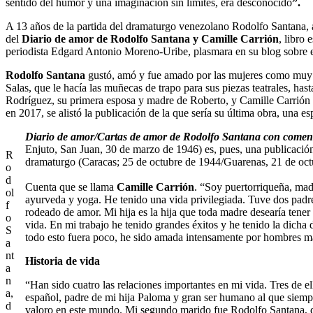
sentido del humor y una imaginación sin límites, era desconocido
”.
A 13 años de la partida del dramaturgo venezolano Rodolfo Santana, a
del
Diario de amor de Rodolfo Santana y Camille Carrión
, libro
periodista Edgard Antonio Moreno-Uribe, plasmara en su blog sobre e
Rodolfo Santana
gustó, amó y fue amado por las mujeres como muy 
Salas, que le hacía las muñecas de trapo para sus piezas teatrales, h
Rodríguez, su primera esposa y madre de Roberto, y Camille Carrión
en 2017, se alistó la publicación de la que sería su última obra, una e
Diario de amor/Cartas de amor de Rodolfo Santana con coment
Enjuto, San Juan, 30 de marzo de 1946) es, pues, una publicació
R
dramaturgo (Caracas; 25 de octubre de 1944/Guarenas, 21 de oct
o
d
Cuenta que se llama
Camille Carrión
. “Soy puertorriqueña, madr
ol
ayurveda y yoga. He tenido una vida privilegiada. Tuve dos pad
f
rodeado de amor. Mi hija es la hija que toda madre desearía tener
o
vida. En mi trabajo he tenido grandes éxitos y he tenido la dich
S
todo esto fuera poco, he sido amada intensamente por hombres ma
a
nt
Historia de vida
a
n
“Han sido cuatro las relaciones importantes en mi vida. Tres de 
a,
español, padre de mi hija Paloma y gran ser humano al que siem
d
valoro en este mundo. Mi segundo marido fue Rodolfo Santana, d