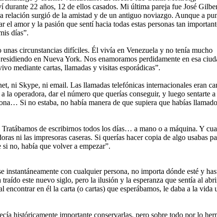
í durante 22 años, 12 de ellos casados. Mi última pareja fue José Gilbe
tra relación surgió de la amistad y de un antiguo noviazgo. Aunque a pu
 el amor y la pasión que sentí hacia todas estas personas tan important
mis días”.
nas circunstancias difíciles. Él vivía en Venezuela y no tenía mucho
ños residiendo en Nueva York. Nos enamoramos perdidamente en esa ciud
ivo mediante cartas, llamadas y visitas esporádicas”.
net, ni Skype, ni email. Las llamadas telefónicas internacionales eran ca
a la operadora, dar el número que querías conseguir, y luego sentarte a
persona… Si no estaba, no había manera de que supiera que habías llama
n. Tratábamos de escribirnos todos los días… a mano o a máquina. Y cu
ras ni las impresoras caseras. Si querías hacer copia de algo usabas p
 si no, había que volver a empezar”.
e instantáneamente con cualquier persona, no importa dónde esté y has
raído este nuevo siglo, pero la ilusión y la esperanza que sentía al abri
al encontrar en él la carta (o cartas) que esperábamos, le daba a la vida 
ecía históricamente importante conservarlas, pero sobre todo por lo he