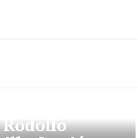
S
e Rodolfo