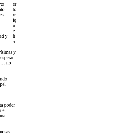
rto
er
nto
to
es
rr
iq
u
e
ad y
ñ
a
rísimas y
 esperar
do… no
ando
apel
ta poder
r el
una
rmosas