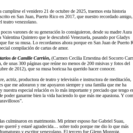
 cumplirse el venidero 21 de octubre de 2025, traemos esta historia
 escrito en San Juan, Puerto Rico en 2017, que nuestro recordado amigo,
l teatro venezolano.
pocos varones de su generación lo consiguieron, desde su madre Aura
asta Valentina Quintero que le descubrió Venezuela, pasando por Gladys
 que fue su musa. Lo recordamos ahora porque en San Juan de Puerto R
special compilación de cartas de amor.
arios de Camille Carrión
,
(Carmen Cecilia Ernestina del Socorro Car
n, de unas 300 páginas que reúne no menos de 200 misivas y fotos del
ubre de 2012), que su musa boricua ha querido hacer conocer.
e, actriz, productora de teatro y televisión e instructora de meditación,
res que me adoraron y me apoyaron siempre y una familia que me ha
 y nuestra especial relación es lo más importante y preciado que tengo e
a de poder ganarme bien la vida haciendo lo que más me apasiona. Y com
ravillosos”.
ellas culminaron en matrimonio. Mi primer esposo fue Gabriel Suau,
pre querré y estaré agradecida… sobre todo porque me dio lo que más
ramaturgo y escritor venezolano. El tercero fue Glenn Monroig,