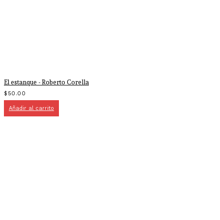
El estanque - Roberto Corella
$
50.00
Añadir al carrito