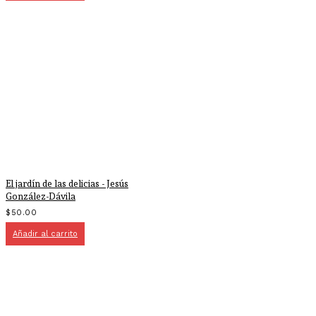
El jardín de las delicias - Jesús
González-Dávila
$
50.00
Añadir al carrito