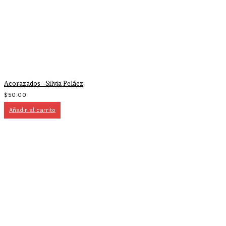
Acorazados - Silvia Peláez
$
50.00
Añadir al carrito